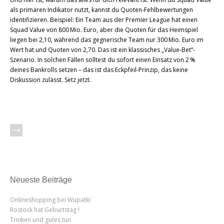
als primären Indikator nutzt, kannst du Quoten‑Fehlbewertungen
identifizieren. Beispiel: Ein Team aus der Premier League hat einen
Squad Value von 800 Mio. Euro, aber die Quoten für das Heimspiel
liegen bei 2,10, während das gegnerische Team nur 300 Mio. Euro im
Wert hat und Quoten von 2,70. Das ist ein klassisches „Value‑Bet“-
Szenario. In solchen Fällen solltest du sofort einen Einsatz von 2 %
deines Bankrolls setzen – das ist das Eckpfeil‑Prinzip, das keine
Diskussion zulässt. Setz jetzt.
Neueste Beiträge
Onlineshopping bei Wupatki
Rostock hat Geburtstag !
Trinken und gutes tun