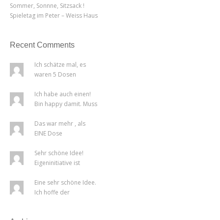
Sommer, Sonnne, Sitzsack !
Spieletag im Peter – Weiss Haus
Recent Comments
Ich schätze mal, es
waren 5 Dosen
Bauschaum :D
Ich habe auch einen!
Bin happy damit. Muss
man einmal r...
Das war mehr , als
EINE Dose
Bauschaum!!! Ich dachte j...
Sehr schöne Idee!
Eigeninitiative ist
immer der beste...
Eine sehr schöne Idee.
Ich hoffe der
Amtsschimmel kann...