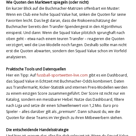
Wie Quoten den Marktwert spiegeln (oder nicht)
Ein kurzer Blick auf die Buchmacher‑Matrizen offenbart ein Muster:
Wenn ein Club eine hohe Squad Value hat, sinken die Quoten für seine
Favoriten leicht. Das liegt daran, dass die Risikoeinschätzung der
Buchmacher bereits den Transfer‑Spendengeist in den Algorithmus
einspeist. Und dann: Wenn die Squad Value plötzlich sprunghaft nach
oben geht – etwa nach einem teuren Transfer – reagieren die Quoten
verzögert, weil die Live‑Modelle noch fangen. Deshalb sollte man nicht
erst die Quoten abwarten, sondern den Squad Value schon im Vorfeld
analysieren.
Praktische Tools und Datenquellen
Hier ein Tipp: Auf
fussball-sportwetten-live.com
gibt es ein Dashboard,
das Squad Value in Echtzeit mit Buchmacher‑Odds kombiniert. Daten
aus Transfermarkt, Kicker‑Statistik und internen Preis‑Modellen werden
zu einem einzigen Score zusammengeführt. Der Score ist nicht nur ein
Katalog, sondern ein messbarer Hebel. Nutze das Dashboard, filtere
nach Liga und setze dir einen Schwellenwert von 1,2 Mio. Euro pro
Spieler – alles darüber gilt als „premium“. Dann schaust du, wie die
Quoten für diese Teams im Vergleich zu ihren Mitbewerbern stehen.
Die entscheidende Handelsstrategie
Und hier ist, warum das alles für dich relevant ist: Wenn du Squad Value