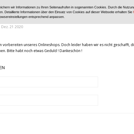
ichern wir Informationen zu Ihren Seitenaufrufen in sogenannten Cookies. Durch die Nutzun
ping bei Wupatki
. Detaillierte Informationen über den Einsatz von Cookies auf dieser Webseite erhalten Sie
owsereinstellungen entsprechend anpassen.
Dez. 21 2020
m vorbereiten unseres Onlineshops. Doch leider haben wir es nicht geschafft, d
n. Bitte habt noch etwas Geduld ! Dankeschön !
EN