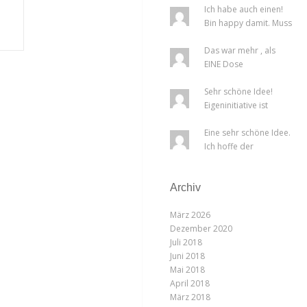
Ich habe auch einen!
Bin happy damit. Muss
man einmal r...
Das war mehr , als
EINE Dose
Bauschaum!!! Ich dachte j...
Sehr schöne Idee!
Eigeninitiative ist
immer der beste...
Eine sehr schöne Idee.
Ich hoffe der
Amtsschimmel kann...
Archiv
März 2026
Dezember 2020
Juli 2018
Juni 2018
Mai 2018
April 2018
März 2018