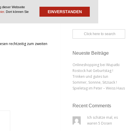
g dieser Webseite
EINVERSTANDEN
hier
. Dort können Sie
iesen rechtzeitig zum zweiten
Neueste Beiträge
Onlineshopping bei Wupatki
Rostock hat Geburtstag !
Trinken und gutes tun
Sommer, Sonnne, Sitzsack !
Spieletag im Peter – Weiss Haus
Recent Comments
Ich schätze mal, es
waren 5 Dosen
Bauschaum :D