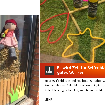
Es wird Zeit für Seifenb
1
gutes Wasser
AUG.
Riesenseifenblasen und Soulbottles – schön & 
Wer jemals eine Seifenblasenshow mit „riesig
Seifenblasen gesehen hat, könnte auf die Ide
MEHR