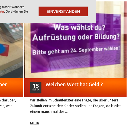
g dieser Webseite
EINVERSTANDEN
hier
. Dort können Sie
her
Welchen Wert hat Geld ?
15
SEP.
e darüber,
Wir stellen im Schaufenster eine Frage, die über unsere
was, was
Zukunft entscheidet: Kinder stellen uns Fragen, da bleibt
einem manchmal der …
MEHR