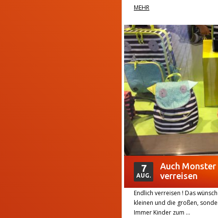
MEHR
Auch Monster 
7
verreisen
AUG.
Endlich verreisen ! Das wünsche
kleinen und die großen, sonde
Immer Kinder zum …