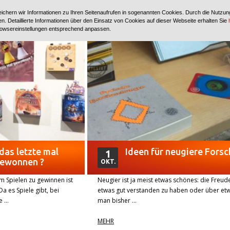
ichern wir Informationen zu Ihren Seitenaufrufen in sogenannten Cookies. Durch die Nutzun
. Detaillierte Informationen über den Einsatz von Cookies auf dieser Webseite erhalten Sie
owsereinstellungen entsprechend anpassen.
das letzte mal
Ideen für neugiere Forsc
1
gewonnen ?
OKT.
m Spielen zu gewinnen ist
Neugier ist ja meist etwas schönes: die Freud
 es Spiele gibt, bei
etwas gut verstanden zu haben oder über et
e …
man bisher …
MEHR