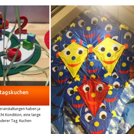
stagskuchen
eranstaltungen haben ja
t Kondition, eine lange
nderer Tag. Kuchen