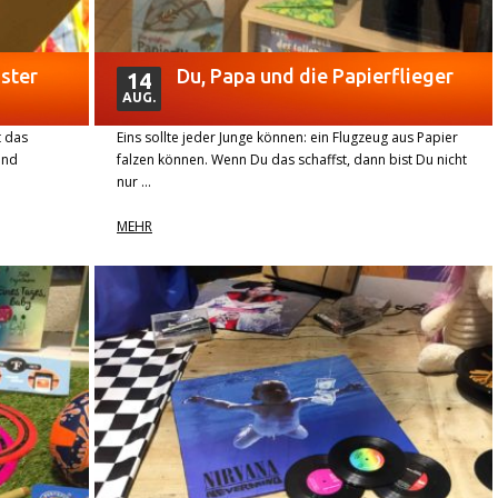
ster
Du, Papa und die Papierflieger
14
AUG.
t das
Eins sollte jeder Junge können: ein Flugzeug aus Papier
und
falzen können. Wenn Du das schaffst, dann bist Du nicht
nur …
MEHR