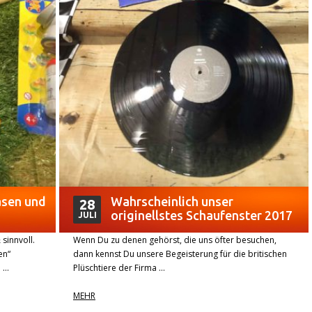
lasen und
Wahrscheinlich unser
28
originellstes Schaufenster 2017
JULI
sinnvoll.
Wenn Du zu denen gehörst, die uns öfter besuchen,
en“
dann kennst Du unsere Begeisterung für die britischen
e …
Plüschtiere der Firma …
MEHR