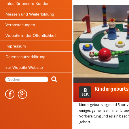
Infos für unsere Kunden
Messen und Weiterbildung
Veranstaltungen
Wupatki in der Öffentlichkeit
Impressum
Datenschutzerklärung
zur Wupatki Website
Kindergeburt
8
SEP.
Kindergeburtstage und Sportv
einiges gemeinsam: man brauch
Vorbereitung und es ein beso
gehört …