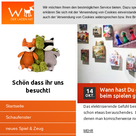
?>
Wir möchten Ihnen den bestmöglichen Service bieten. Dazu spe
erklären Sie sich mit der Verwendung von Cookies einverstanden
auch der Verwendung von Cookies widersprechen bzw. Ihre Br
Schön dass ihr uns
Wann hast Du 
besucht!
14
beim spielen 
OKT.
Startseite
Das elektrisierende Gefühl bei
schon etwas berauschendes. Da
Schaufenster
denen man komischerweise ni
neues Spiel & Zeug
MEHR